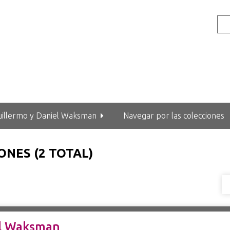
uillermo y Daniel Waksman
Navegar por las colecciones
NES (2 TOTAL)
el Waksman