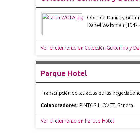
i
n
Obra de Daniel y Guill
c
Daniel Waksman (1942 - 
i
p
a
Ver el elemento en Colección Guillermo y D
l
Parque Hotel
Transcripción de las actas de las negociacion
Colaboradores:
PINTOS LLOVET. Sandra
Ver el elemento en Parque Hotel