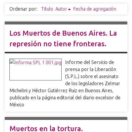
i
Ordenar por:
Título
Autor
Fecha de agregación
n
c
i
Los Muertos de Buenos Aires. La
p
a
represión no tiene fronteras.
l
Informe del Servicio de
prensa por la Liberación
(S.P.L.) sobre el asesinato
de los legisladores Zelmar
Michelini y Héctor Gutiérrez Ruiz en Buenos Aires,
publicado en la página editorial del diario excelsior de
México
Muertos en la tortura.