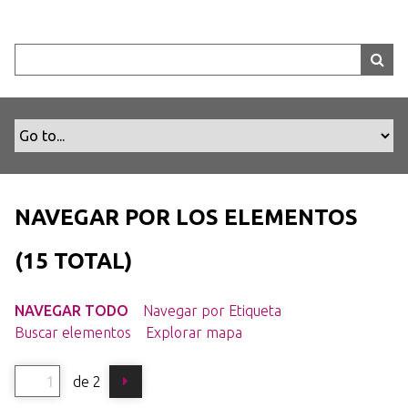
S
a
l
t
a
r
a
l
c
o
NAVEGAR POR LOS ELEMENTOS
n
t
(15 TOTAL)
e
n
NAVEGAR TODO
Navegar por Etiqueta
i
Buscar elementos
Explorar mapa
d
o
de 2
p
r