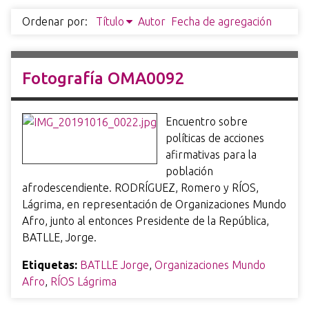
i
Ordenar por:
Título
Autor
Fecha de agregación
n
c
i
Fotografía OMA0092
p
a
l
Encuentro sobre
políticas de acciones
afirmativas para la
población
afrodescendiente. RODRÍGUEZ, Romero y RÍOS,
Lágrima, en representación de Organizaciones Mundo
Afro, junto al entonces Presidente de la República,
BATLLE, Jorge.
Etiquetas:
BATLLE Jorge
,
Organizaciones Mundo
Afro
,
RÍOS Lágrima