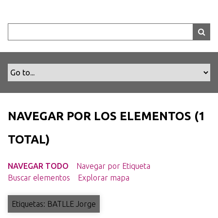
S
a
l
t
a
r
a
l
c
o
NAVEGAR POR LOS ELEMENTOS (1
n
t
TOTAL)
e
n
NAVEGAR TODO
Navegar por Etiqueta
i
Buscar elementos
Explorar mapa
d
o
p
Etiquetas: BATLLE Jorge
r