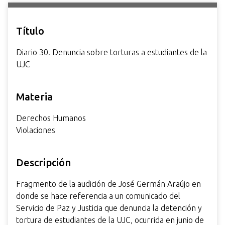
i
n
Título
c
i
Diario 30. Denuncia sobre torturas a estudiantes de la
p
UJC
a
l
Materia
Derechos Humanos
Violaciones
Descripción
Fragmento de la audición de José Germán Araújo en
donde se hace referencia a un comunicado del
Servicio de Paz y Justicia que denuncia la detención y
tortura de estudiantes de la UJC, ocurrida en junio de