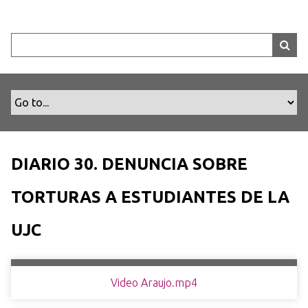
S
a
l
t
a
r
a
l
c
o
DIARIO 30. DENUNCIA SOBRE
n
t
TORTURAS A ESTUDIANTES DE LA
e
n
UJC
i
d
o
Video Araujo.mp4
p
r