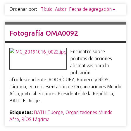
i
Ordenar por:
Título
Autor
Fecha de agregación
n
c
i
Fotografía OMA0092
p
a
l
Encuentro sobre
políticas de acciones
afirmativas para la
población
afrodescendiente. RODRÍGUEZ, Romero y RÍOS,
Lágrima, en representación de Organizaciones Mundo
Afro, junto al entonces Presidente de la República,
BATLLE, Jorge.
Etiquetas:
BATLLE Jorge
,
Organizaciones Mundo
Afro
,
RÍOS Lágrima