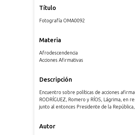
i
Título
n
c
Fotografía OMA0092
i
p
Materia
a
l
Afrodescendencia
Acciones Afirmativas
Descripción
Encuentro sobre políticas de acciones afirma
RODRÍGUEZ, Romero y RÍOS, Lágrima, en re
junto al entonces Presidente de la República
Autor