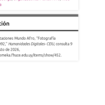
a
ción
zaciones Mundo Afro, “Fotografía
92,”
Humanidades Digitales- CEIU
, consulta 9
sto de 2026,
/omeka.fhuce.edu.uy/items/show/452
.