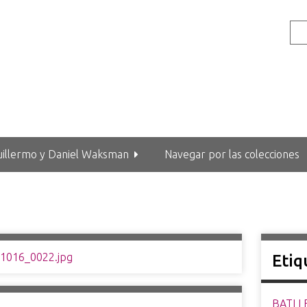
uillermo y Daniel Waksman
Navegar por las colecciones
Etiq
BATLLE