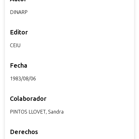
i
DINARP
n
c
i
Editor
p
a
CEIU
l
Fecha
1983/08/06
Colaborador
PINTOS LLOVET, Sandra
Derechos