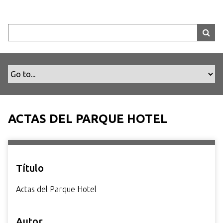
S
a
l
t
a
r
a
l
c
o
ACTAS DEL PARQUE HOTEL
n
t
e
n
Título
i
d
Actas del Parque Hotel
o
p
Autor
r